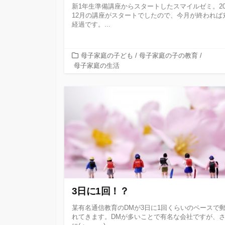
新1年生準備講座からスタートしたスマイルゼミ。20
12月の講座がスタートでしたので、今月が終われば
経過です。...
カ
母子家庭の子ども
/
母子家庭の子の教育
/
テ
母子家庭の生活
ゴ
リ
ー
3日に1回！？
某有名通信教育のDMが3日に1回くらいのペースで
れてきます。DMが多いことで有名な会社ですが、