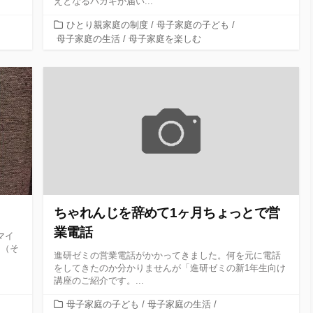
えとなるハガキが届い...
カ
ひとり親家庭の制度
/
母子家庭の子ども
/
テ
母子家庭の生活
/
母子家庭を楽しむ
ゴ
リ
ー
ちゃれんじを辞めて1ヶ月ちょっとで営
業電話
マイ
た（そ
進研ゼミの営業電話がかかってきました。何を元に電話
をしてきたのか分かりませんが「進研ゼミの新1年生向け
講座のご紹介です。...
カ
母子家庭の子ども
/
母子家庭の生活
/