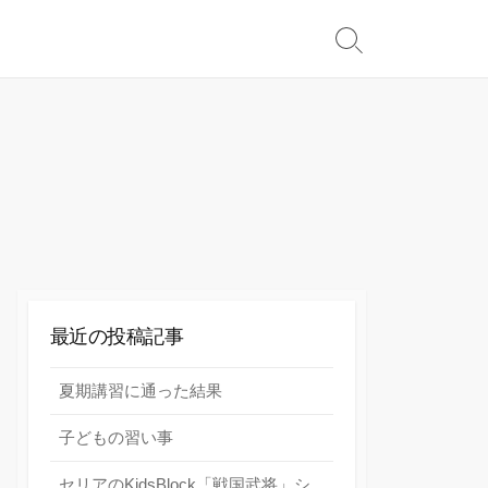
検
索
切
り
替
え
最近の投稿記事
夏期講習に通った結果
子どもの習い事
セリアのKidsBlock「戦国武将」シ