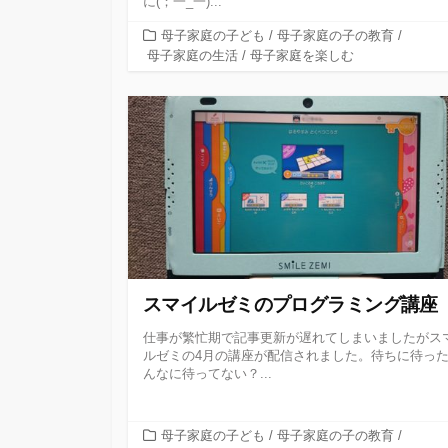
に(；一_一)...
カ
母子家庭の子ども
/
母子家庭の子の教育
/
テ
母子家庭の生活
/
母子家庭を楽しむ
ゴ
リ
ー
スマイルゼミのプログラミング講座
仕事が繁忙期で記事更新が遅れてしまいましたがス
ルゼミの4月の講座が配信されました。待ちに待っ
んなに待ってない？...
カ
母子家庭の子ども
/
母子家庭の子の教育
/