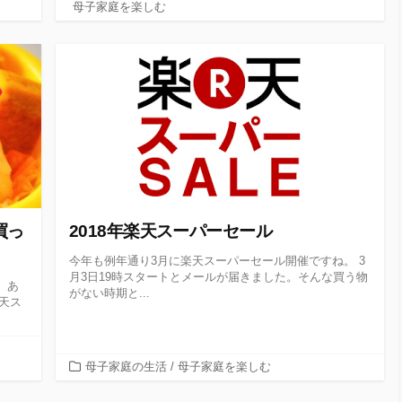
テ
母子家庭を楽しむ
ゴ
リ
ー
買っ
2018年楽天スーパーセール
今年も例年通り3月に楽天スーパーセール開催ですね。 3
月3日19時スタートとメールが届きました。そんな買う物
。あ
がない時期と...
天ス
カ
母子家庭の生活
/
母子家庭を楽しむ
テ
ゴ