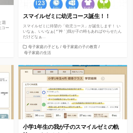
た
スマイルゼミに幼児コース誕生！！
と題
スマイルゼミに待望の「幼児コース」が誕生します！ い
生コー
いなぁ、いいなぁ( *´艸｀)我が子の時もあればやらせたん
だけどなぁ...
カ
母子家庭の子ども
/
母子家庭の子の教育
/
テ
母子家庭の生活
ゴ
リ
ー
小学1年生の我が子のスマイルゼミの軌