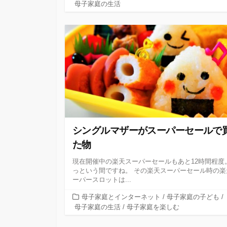
テ
母子家庭の生活
ゴ
リ
ー
シングルマザーがスーパーセールで
た物
現在開催中の楽天スーパーセールもあと12時間程度
っという間ですね。 その楽天スーパーセール時の楽
ーパースロットは...
カ
母子家庭とインターネット
/
母子家庭の子ども
/
テ
母子家庭の生活
/
母子家庭を楽しむ
ゴ
リ