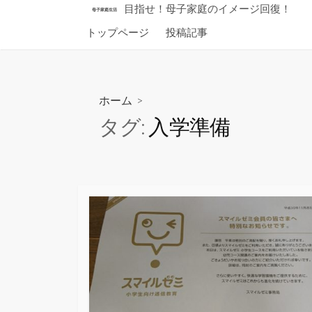
コ
目指せ！母子家庭のイメージ回復！
母子家庭生活
ン
トップページ
投稿記事
テ
ン
ツ
へ
ホーム
>
ス
タグ:
入学準備
キ
ッ
プ