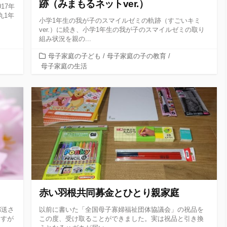
跡（みまもるネットver.）
17年
丸1年
小学1年生の我が子のスマイルゼミの軌跡（すごいキミ
ver.）に続き、小学1年生の我が子のスマイルゼミの取り
組み状況を親の...
カ
母子家庭の子ども
/
母子家庭の子の教育
/
テ
母子家庭の生活
ゴ
リ
ー
赤い羽根共同募金とひとり親家庭
郵送さ
以前に書いた「全国母子寡婦福祉団体協議会」の祝品を
さすが
この度、受け取ることができました。実は祝品と引き換