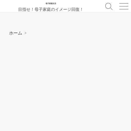
コ
母子家庭生活
検
メ
目指せ！母子家庭のイメージ回復！
ン
索
ニ
テ
切
ュ
ン
り
ー
替
ツ
ホーム
>
え
へ
ス
キ
ッ
プ