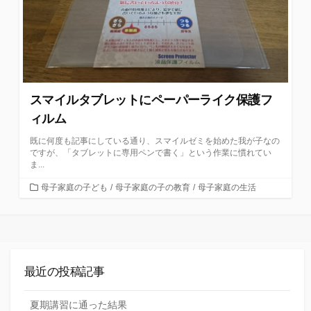
スマイルタブレットにペーパーライク保護フ
ィルム
既に何度も記事にしている通り、スマイルゼミを始めた我が子なの
ですが、「タブレットに専用ペンで書く」という作業に慣れてい
ま...
カ
母子家庭の子ども
/
母子家庭の子の教育
/
母子家庭の生活
テ
ゴ
リ
ー
最近の投稿記事
夏期講習に通った結果