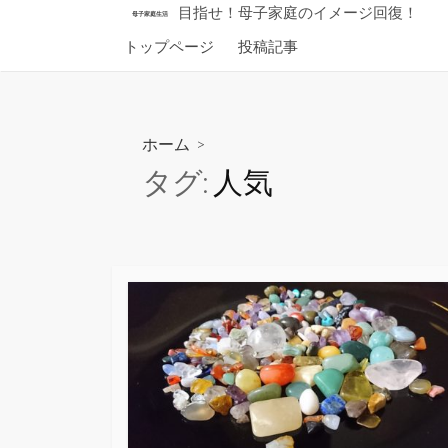
コ
目指せ！母子家庭のイメージ回復！
母子家庭生活
ン
トップページ
投稿記事
テ
ン
ツ
へ
ホーム
>
ス
タグ:
人気
キ
ッ
プ