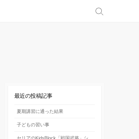
検
索
切
り
替
え
最近の投稿記事
夏期講習に通った結果
子どもの習い事
セリアのKidsBlock「戦国武将」シ