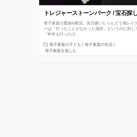
トレジャーストーンパーク / 宝石探
母子家庭の夏旅in那須。先日書いたりんどう湖レイ
ーは「行ったことがなかった場所」というのに対し
「昨年も行ったけ...
カ
母子家庭の子ども
/
母子家庭の生活
/
テ
母子家庭を楽しむ
ゴ
リ
ー