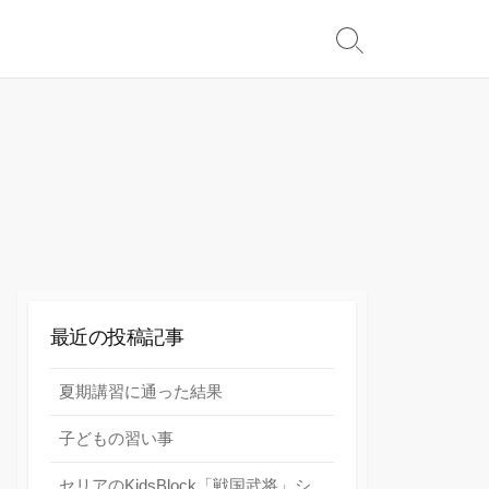
検
索
切
り
替
え
最近の投稿記事
夏期講習に通った結果
子どもの習い事
セリアのKidsBlock「戦国武将」シ