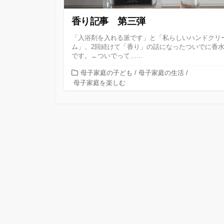
香り記事 第三弾
「入浴剤を入れる派です」と「私らしいハンドクリ
ム」、2回続けて「香り」の話になったついでに香
です。←ついでって…...
カ
母子家庭の子ども
/
母子家庭の生活
/
テ
母子家庭を楽しむ
ゴ
リ
ー