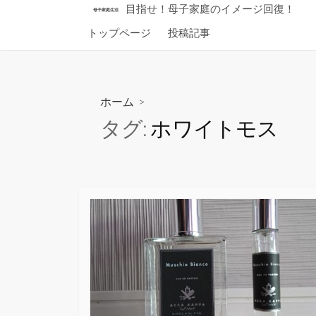
コ
目指せ！母子家庭のイメージ回復！
母子家庭生活
ン
トップページ
投稿記事
テ
ン
ツ
へ
ホーム
>
ス
タグ:
ホワイトモス
キ
ッ
プ