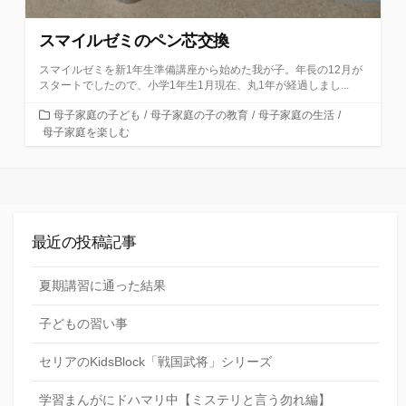
スマイルゼミのペン芯交換
スマイルゼミを新1年生準備講座から始めた我が子。年長の12月が
スタートでしたので、小学1年生1月現在、丸1年が経過しまし...
カ
母子家庭の子ども
/
母子家庭の子の教育
/
母子家庭の生活
/
テ
母子家庭を楽しむ
ゴ
リ
ー
最近の投稿記事
夏期講習に通った結果
子どもの習い事
セリアのKidsBlock「戦国武将」シリーズ
学習まんがにドハマリ中【ミステリと言う勿れ編】