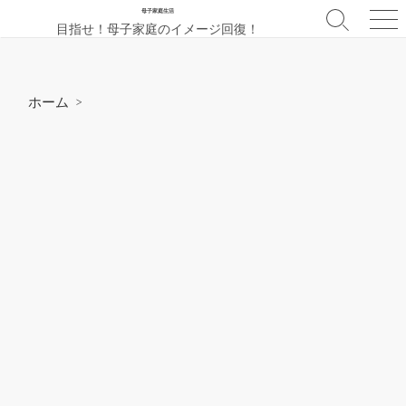
コ
母子家庭生活
検
メ
目指せ！母子家庭のイメージ回復！
ン
索
ニ
テ
切
ュ
ン
り
ー
替
ツ
ホーム
>
え
へ
ス
キ
ッ
プ