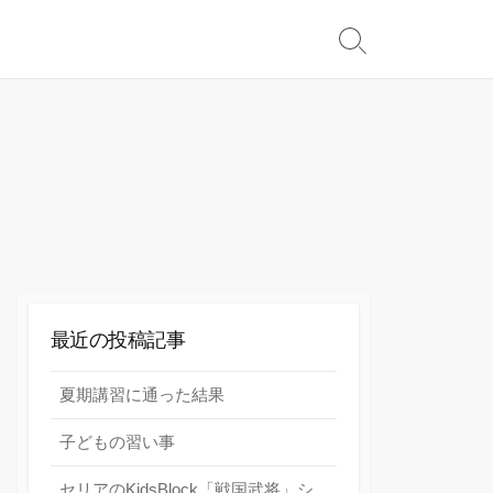
検
索
切
り
替
え
最近の投稿記事
夏期講習に通った結果
子どもの習い事
セリアのKidsBlock「戦国武将」シ