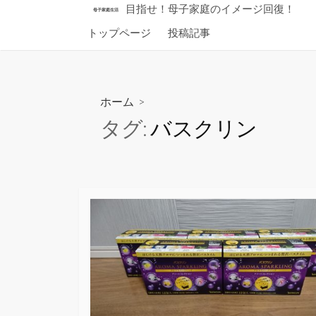
コ
目指せ！母子家庭のイメージ回復！
母子家庭生活
ン
トップページ
投稿記事
テ
ン
ツ
へ
ホーム
>
ス
タグ:
バスクリン
キ
ッ
プ