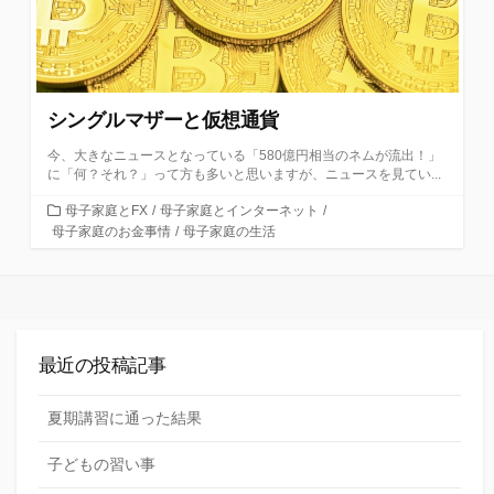
シングルマザーと仮想通貨
今、大きなニュースとなっている「580億円相当のネムが流出！」
に「何？それ？」って方も多いと思いますが、ニュースを見てい...
カ
母子家庭とFX
/
母子家庭とインターネット
/
テ
母子家庭のお金事情
/
母子家庭の生活
ゴ
リ
ー
最近の投稿記事
夏期講習に通った結果
子どもの習い事