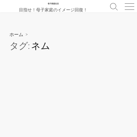
コ
母子家庭生活
検
メ
目指せ！母子家庭のイメージ回復！
ン
索
ニ
テ
切
ュ
ン
り
ー
替
ツ
ホーム
>
え
へ
タグ:
ネム
ス
キ
ッ
プ