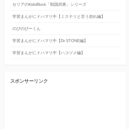
セリアのKidsBlock「戦国武将」シリーズ
学習まんがにドハマリ中【ミステリと言う勿れ編】
のびのびーくん
学習まんがにドハマリ中【Dr.STONE編】
学習まんがにドハマリ中【ハコヅメ編】
スポンサーリンク