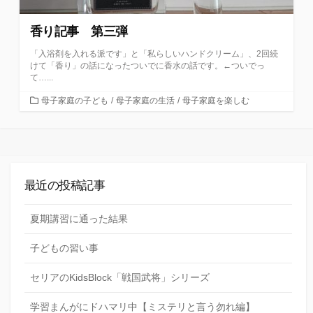
香り記事 第三弾
「入浴剤を入れる派です」と「私らしいハンドクリーム」、2回続
けて「香り」の話になったついでに香水の話です。←ついでっ
て…...
カ
母子家庭の子ども
/
母子家庭の生活
/
母子家庭を楽しむ
テ
ゴ
リ
ー
最近の投稿記事
夏期講習に通った結果
子どもの習い事
セリアのKidsBlock「戦国武将」シリーズ
学習まんがにドハマリ中【ミステリと言う勿れ編】