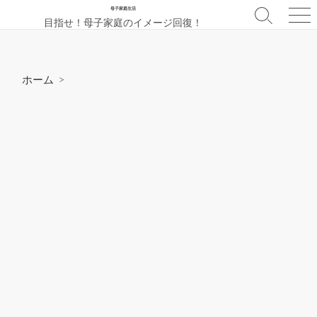
コ
母子家庭生活
検
メ
目指せ！母子家庭のイメージ回復！
ン
索
ニ
テ
切
ュ
ン
り
ー
替
ツ
ホーム
>
え
へ
ス
キ
ッ
プ