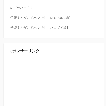
のびのびーくん
学習まんがにドハマリ中【Dr.STONE編】
学習まんがにドハマリ中【ハコヅメ編】
スポンサーリンク