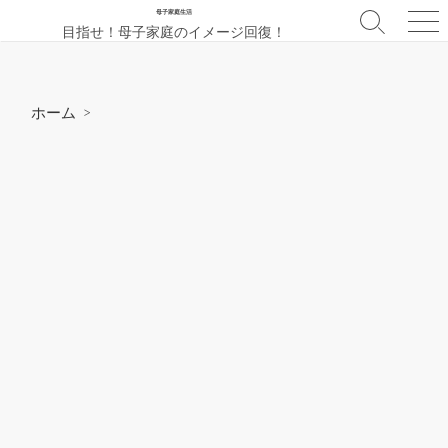
コ
母子家庭生活
検
メ
目指せ！母子家庭のイメージ回復！
ン
索
ニ
テ
切
ュ
ン
り
ー
替
ツ
ホーム
>
え
へ
ス
キ
ッ
プ