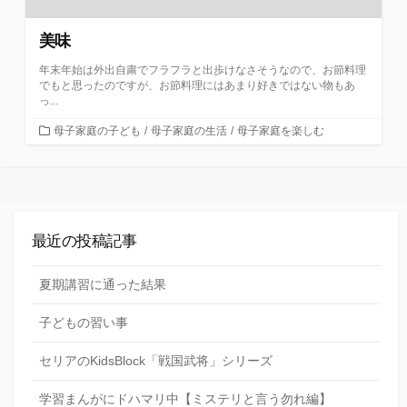
美味
年末年始は外出自粛でフラフラと出歩けなさそうなので、お節料理
でもと思ったのですが、お節料理にはあまり好きではない物もあ
っ...
カ
母子家庭の子ども
/
母子家庭の生活
/
母子家庭を楽しむ
テ
ゴ
リ
ー
最近の投稿記事
夏期講習に通った結果
子どもの習い事
セリアのKidsBlock「戦国武将」シリーズ
学習まんがにドハマリ中【ミステリと言う勿れ編】