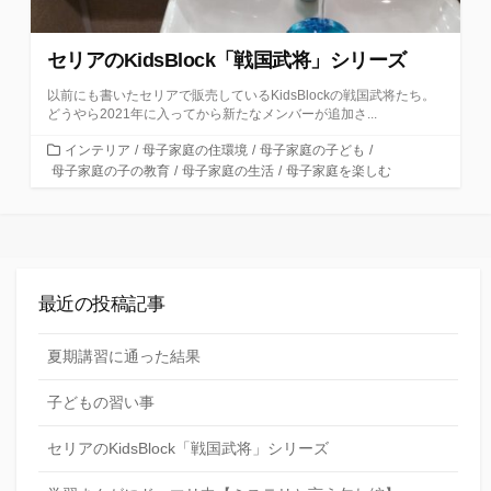
セリアのKidsBlock「戦国武将」シリーズ
以前にも書いたセリアで販売しているKidsBlockの戦国武将たち。
どうやら2021年に入ってから新たなメンバーが追加さ...
カ
インテリア
/
母子家庭の住環境
/
母子家庭の子ども
/
テ
母子家庭の子の教育
/
母子家庭の生活
/
母子家庭を楽しむ
ゴ
リ
ー
最近の投稿記事
夏期講習に通った結果
子どもの習い事
セリアのKidsBlock「戦国武将」シリーズ