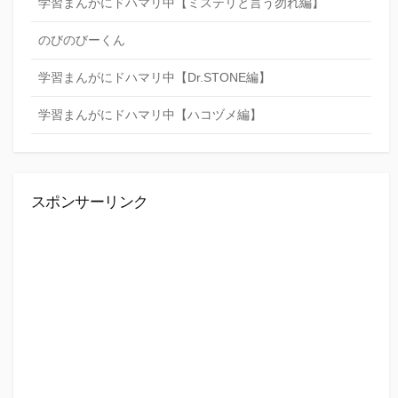
学習まんがにドハマリ中【ミステリと言う勿れ編】
のびのびーくん
学習まんがにドハマリ中【Dr.STONE編】
学習まんがにドハマリ中【ハコヅメ編】
スポンサーリンク