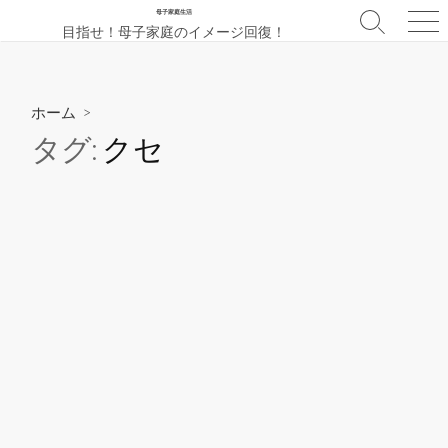
コ
母子家庭生活
検
メ
目指せ！母子家庭のイメージ回復！
ン
索
ニ
テ
切
ュ
ン
り
ー
替
ツ
ホーム
>
え
へ
タグ:
クセ
ス
キ
ッ
プ