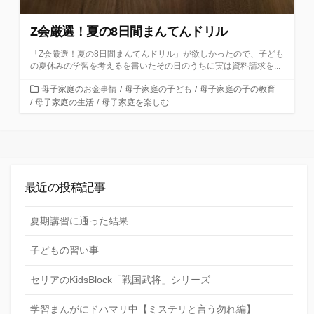
Z会厳選！夏の8日間まんてんドリル
「Z会厳選！夏の8日間まんてんドリル」が欲しかったので、子ども
の夏休みの学習を考えるを書いたその日のうちに実は資料請求を...
カ
母子家庭のお金事情
/
母子家庭の子ども
/
母子家庭の子の教育
テ
/
母子家庭の生活
/
母子家庭を楽しむ
ゴ
リ
ー
最近の投稿記事
夏期講習に通った結果
子どもの習い事
セリアのKidsBlock「戦国武将」シリーズ
学習まんがにドハマリ中【ミステリと言う勿れ編】