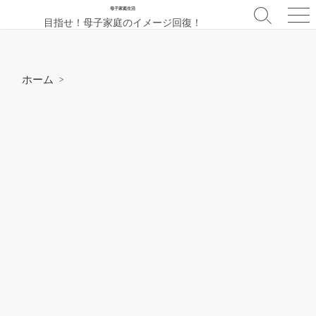
コ
母子家庭生活
検
メ
目指せ！母子家庭のイメージ回復！
ン
索
ニ
テ
切
ュ
ン
り
ー
替
ツ
ホーム
>
え
へ
ス
キ
ッ
プ