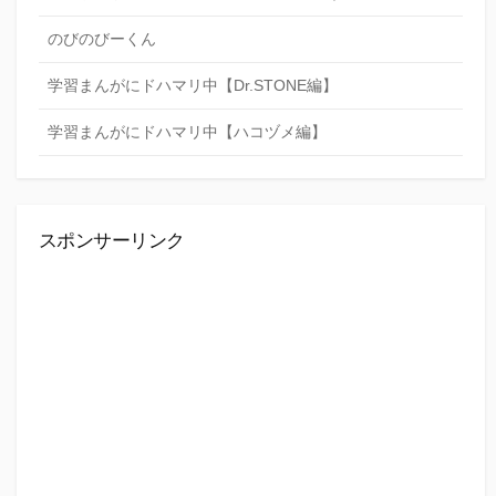
のびのびーくん
学習まんがにドハマリ中【Dr.STONE編】
学習まんがにドハマリ中【ハコヅメ編】
スポンサーリンク